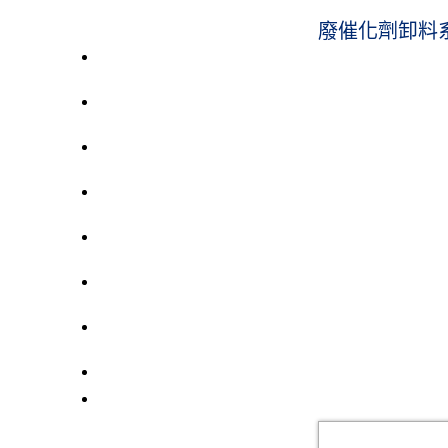
廢催化劑卸料
粉粒體物料裝卸系統
空氣輸送系統
機械輸送設備
噴砂房及回收系統
壓力容器
集塵器
控制閥
粉粒物料處理設備
卸料量