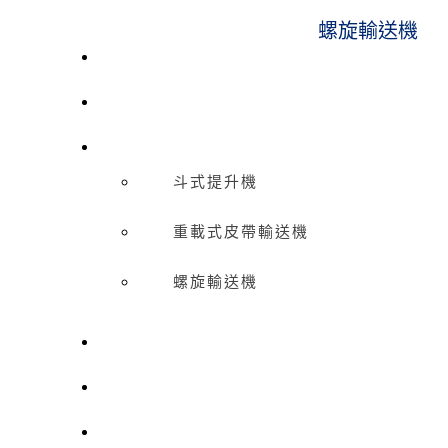
螺旋輸送機
催化劑裝卸系統
空氣輸送系統
機械輸送設備
斗式提升機
重載式皮帶輸送機
螺旋輸送機
噴砂房及回收系統
壓力容器
集塵器