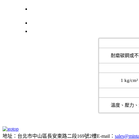
控制閥
粉粒物料處理設備
材質
耐磨碳鋼或不
壓力
1 kg/cm²
分析方式
溫度、壓力、
地址：台北市中山區長安東路二段169號2樓
E-mail：
sales@minta