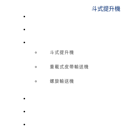
斗式提升機
催化劑裝卸系統
空氣輸送系統
機械輸送設備
斗式提升機
重載式皮帶輸送機
螺旋輸送機
噴砂房及回收系統
壓力容器
集塵器