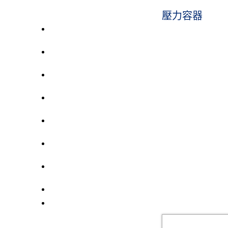
壓力容器
催化劑裝卸系統
空氣輸送系統
機械輸送設備
噴砂房及回收系統
壓力容器
集塵器
控制閥
粉粒物料處理設備
材質