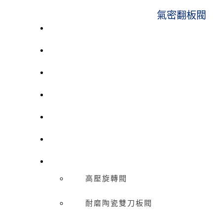
氣密翻板閥
催化劑裝卸系統
空氣輸送系統
機械輸送設備
噴砂房及回收系統
壓力容器
集塵器
控制閥
高壓旋轉閥
耐磨陶瓷雙刀板閥